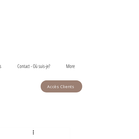
s
Contact - Où suis-je?
More
Accès Clients