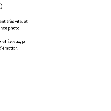
o
t très vite, et 
nce photo 
x et Évreux
, je 
 d’émotion.