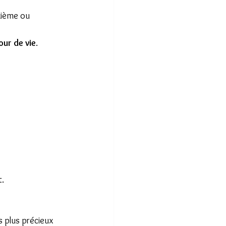
xième ou 
jour de vie
.
t.
s plus précieux 