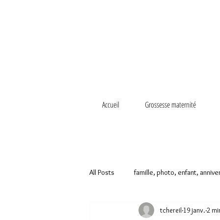
Accueil
Grossesse maternité
All Posts
famille, photo, enfant, annive
tchereil
19 janv.
2 mi