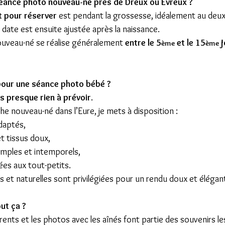
éance photo nouveau-né près de Dreux ou Évreux ?
t pour réserver
 est pendant la grossesse, idéalement au deu
 date est ensuite ajustée après la naissance.
uveau-né se réalise généralement 
entre le 5
 et le 15
 
ème
ème
pour une séance photo bébé ?
as presque rien à prévoir
.
e nouveau-né dans l’Eure, je mets à disposition :
daptés,
t tissus doux,
imples et intemporels,
es aux tout-petits.
s et naturelles sont privilégiées pour un rendu doux et élégan
ut ça ?
ents et les photos avec les aînés font partie des souvenirs le