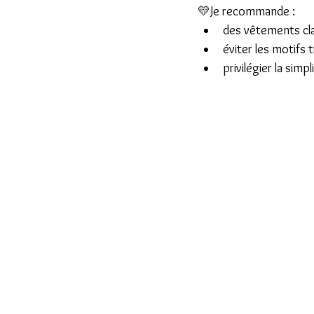
💛Je recommande :
des vêtements clair
éviter les motifs 
privilégier la simp