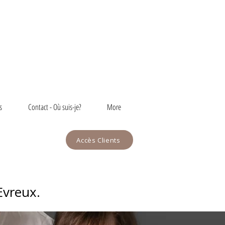
s
Contact - Où suis-je?
More
Accès Clients
Evreux.