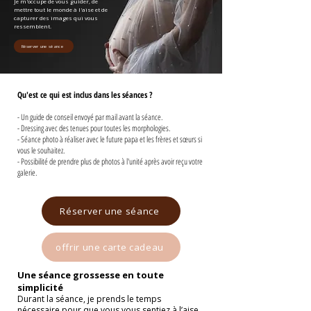
Je m'occupe de vous guider, de
mettre tout le monde à l'aise et de
capturer des images qui vous
ressemblent.
Réserver une séance
Qu'est ce qui est inclus dans les séances ?
- Un guide de conseil envoyé par mail avant la séance.
- Dressing avec des tenues pour toutes les morphologies.
- Séance photo à réaliser avec le future papa et les frères et sœurs si
vous le souhaitez.
- Possibilité de prendre plus de photos à l'unité après avoir reçu votre
galerie.
Réserver une séance
offrir une carte cadeau
Une séance grossesse en toute
simplicité
Durant la séance, je prends le temps
nécessaire pour que vous vous sentiez à l’aise.