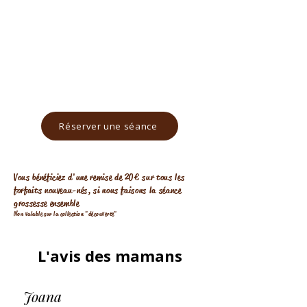
20 photos numériques HD
A choisir dans une galerie
fonds au choix
7/8 tenues maximum
Réserver une séance
Vous bénéficiez d'une remise de 20€ sur tous les
forfaits nouveau-nés, si nous faisons la séance
grossesse ensemble
Non valable sur la collection "découverte"
L'avis des mamans
Joana