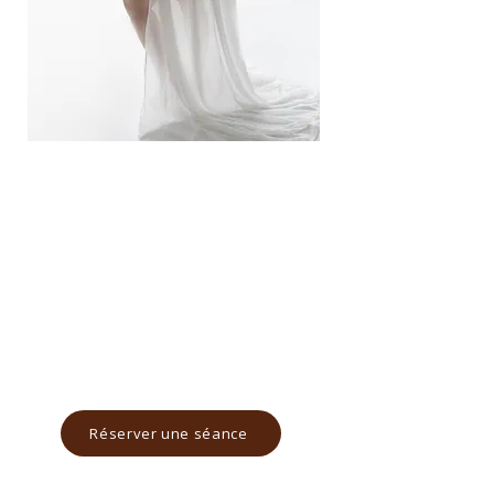
COLLECTION DECOUVERTE
140€
4 photos numériques HD
A choisir dans une galerie
1 fond au choix
2 tenues maximum
Réserver une séance