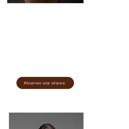
COLLECTION SIGNATURE
190€
10 photos numériques HD
A choisir dans une galerie
fonds au choix
5/6 tenues maximum
Réserver une séance