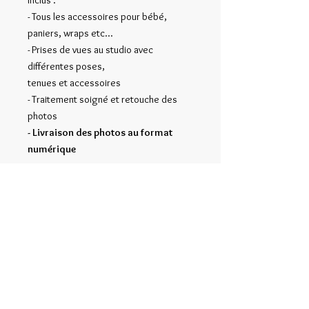
Inclus :
- Tous les accessoires pour bébé,
paniers, wraps etc...
- Prises de vues au studio avec
différentes poses,
tenues et accessoires
- Traitement soigné et retouche des
photos
- Livraison des photos au format
numérique
Le papa et les frères et sœurs sont les
bienvenus
Bon cadeau valable 1 an
DÉTAILS D'ARTICLE
Carte cadeau valable pour un shooting
POLITIQUE D'ÉCHANGE ET DE
photo nouveau-né