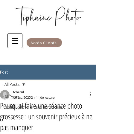
Accès Clients
Post
All Posts
tchereil
All Posts
16 oct. 2025
2 min de lecture
Pourquoi faire une séance photo
famille, photo, enfant, anniversair
grossesse : un souvenir précieux à ne
pas manquer