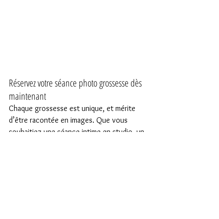
Réservez votre séance photo grossesse dès 
maintenant
Chaque grossesse est unique, et mérite 
d’être racontée en images. Que vous 
souhaitiez une séance intime en studio, un 
shooting en extérieur baigné de lumière 
naturelle, ou une séance en famille avec 
vos enfants, il existe une formule qui vous 
correspond.
N’attendez pas le “moment parfait” — il 
est déjà là, dans cette belle aventure 